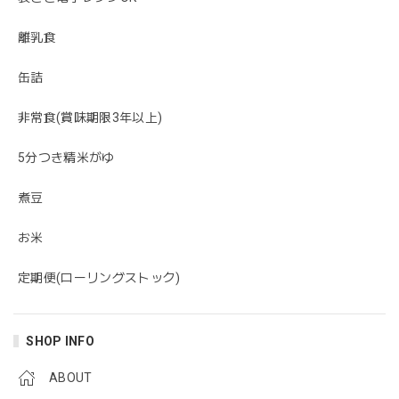
離乳食
缶詰
非常食(賞味期限3年以上)
5分つき精米がゆ
煮豆
お米
定期便(ローリングストック)
SHOP INFO
ABOUT