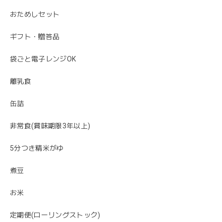
おためしセット
ギフト・贈答品
袋ごと電子レンジOK
離乳食
缶詰
非常食(賞味期限3年以上)
5分つき精米がゆ
煮豆
お米
定期便(ローリングストック)