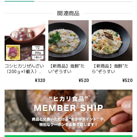
関連商品
コシヒカリぜんざい
【新商品】海鮮"た
【新商品】海鮮"た
（200ｇ×1個入）
い"ぞうすい
ら"ぞうすい
【新潟県岩船産コシ
¥320
¥520
¥520
ヒカリ100%使用】