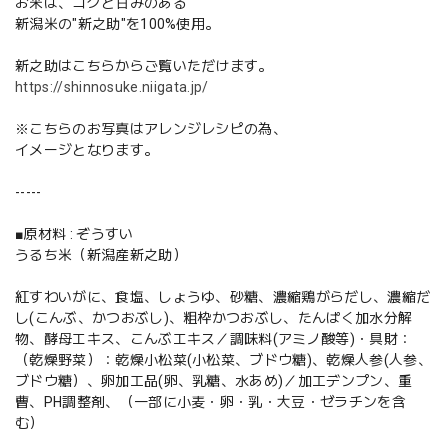
お米は、コクと甘みのある
新潟米の"新之助"を100%使用。
新之助はこちらからご覧いただけます。
https://shinnosuke.niigata.jp/
※こちらのお写真はアレンジレシピの為、
イメージとなります。
-----
■原材料 : ぞうすい
うるち米（新潟産新之助）
紅すわいがに、食塩、しょうゆ、砂糖、濃縮鶏がらだし、濃縮だ
し(こんぶ、かつおぶし)、粗枠かつおぶし、たんぱく加水分解
物、酵母エキス、こんぶエキス／調味料(アミノ酸等)・具財：
（乾燥野菜）：乾燥小松菜(小松菜、ブドウ糖)、乾燥人参(人参、
ブドウ糖）、卵加工品(卵、乳糖、水あめ)／加工デンプン、重
曹、PH調整剤、（一部に小麦・卵・乳・大豆・ゼラチンを含
む）