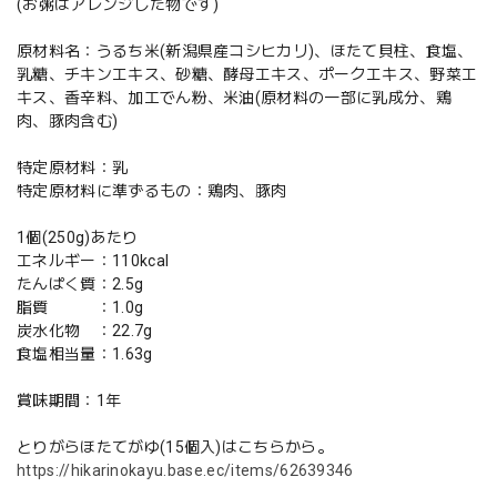
(お粥はアレンジした物です)
原材料名：うるち米(新潟県産コシヒカリ)、ほたて貝柱、食塩、
乳糖、チキンエキス、砂糖、酵母エキス、ポークエキス、野菜エ
キス、香辛料、加工でん粉、米油(原材料の一部に乳成分、鶏
肉、豚肉含む)
特定原材料：乳
特定原材料に準ずるもの：鶏肉、豚肉
1個(250g)あたり
エネルギー：110kcal
たんぱく質：2.5g
脂質 ：1.0g
炭水化物 ：22.7g
食塩相当量：1.63g
賞味期間：1年
とりがらほたてがゆ(15個入)はこちらから。
https://hikarinokayu.base.ec/items/62639346