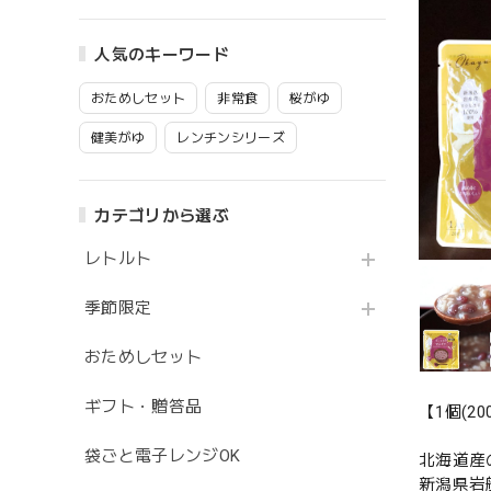
人気のキーワード
おためしセット
非常食
桜がゆ
健美がゆ
レンチンシリーズ
カテゴリから選ぶ
レトルト
季節限定
おためしセット
ギフト・贈答品
【1個(20
袋ごと電子レンジOK
北海道産
新潟県岩