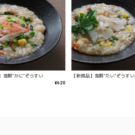
】海鮮"かに"ぞうすい
【新商品】海鮮"たい"ぞうすい
¥620