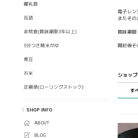
離乳食
電子レン
缶詰
またその
非常食(賞味期限3年以上)
賞味期間：
開封後そ
5分つき精米がゆ
煮豆
お米
ショップ
定期便(ローリングストック)
す
SHOP INFO
ABOUT
BLOG